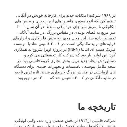
در ١٩٨٩ شرکت امکانات جدید برای کارخانه خودش در آنگانی
تنظیم کرد که اتوماسیون، ماشین های اره زنجیری و بخش های
مکانیکی تا امروز سر جای خود باقی ماندند. در آن سال ٣٠٠٠
متر مربع به فضای تولیدی در مقیاس بزرگ، در سایت آناگانی
تخصیص داده شد. این محل مجهز به بخش فلز کاری و ابزارهای
فرایندهای تولید مکانیکی است. در ٢٠٠١ فانتینی ساد با موسسه
فیزیک هسته ای ایتالیا (INFN) در پروژه اوپرا شروع به همکاری
کرد. این اولین بار بود که شرکت کار تحقیقاتی می کرد و
دستاوردش ایجاد جدید ترین بخش تجاری گروه فانتینی بود. در
نتیجه تکامل پیوسته ، تاسیسات و تجهیزات جدیدی برای دستگاه
های آزمایشی در مقیاس بزرگ خریداری شدند. تازه ترین ناحیه
در سایت آنگانی در ٢٠٠٧ تاسیس شد که ٣٠٠٠ متر مربع بود.
تاریخچه ما
شرکت فانتینی از١۹١۴در بخش صنعتی وارد شد، وقتی لوئیگی
فانتینی کارگاه فلز سازی کوچک را در ترولی روم باز کرد. بعد از