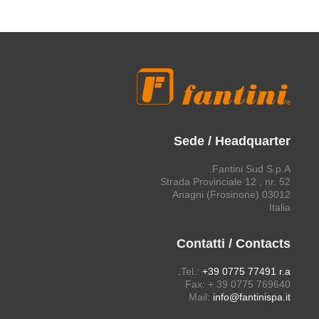
Sede / Headquarter
Fantini Sud S.p.A.
Strada Provinciale 12 , nr. 52
03012 Anagni (Frosinone)
Italia
Contatti / Contacts
Tel.:
+39 0775 77491 r.a.
Fax: + 39 0775 769640
Mail:
info@fantinispa.it