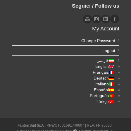
Seguici / Follow us
My Account
Change Password
Logout
فارسی
English
Français
Deutsch
Italiano
Español
Português
Türkçe
Fantini Sud SpA
| P.Iva/C.F. 01691740607 | REA: FR 95080 |