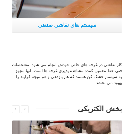
بخش الکتریکی
ی
پانل های الکتریکی و سیستم های الکتریکی
پا