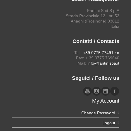
Change Password
Logout
فارسی
English
Français
Deutsch
Italiano
Español
Português
Türkçe
Fantini Sud SpA
| P.Iva/C.F. 01691740607 | REA: FR 95080 |
Powered by:
realizzazione siti web
Agenzia Paganelli
| All
Rights Reserved © 2026
Français
Deutsch
Italiano
Español
English
Türkçe
Português
فارسی