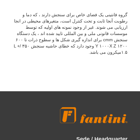
Sede / Headquarter
Fantini Sud S.p.A.
Strada Provinciale 12 , nr. 52
03012 Anagni (Frosinone)
Italia
Contatti / Contacts
Tel.:
+39 0775 77491 r.a.
Fax: + 39 0775 769640
Mail:
info@fantinispa.it
Seguici / Follow us
My Account