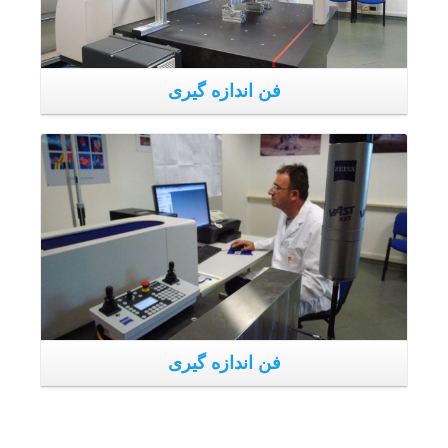
گروه فانتینی یک فضای خاص برای سنجش دارند ، که دما و
رطوبت آنجا ثابت و تحت کنترل است، متغیرهای محیطی در انجا
ارزیابی می شوند. غیر از وجود نمونه های اولیه که توسط
موسسات قانونی ملی و بین المللی تایید شده اند ، یک دستگاه
سنجش cmm برای اندازه گیری شکل ها و سطوح ذرات تا ۶٠٠
Z ۱۲٠٠ Y ۱٠٠٠X وجود دارد که خطای حاشیه سنجش ۳۵٠ /L +
۵.١میکرون می باشد.