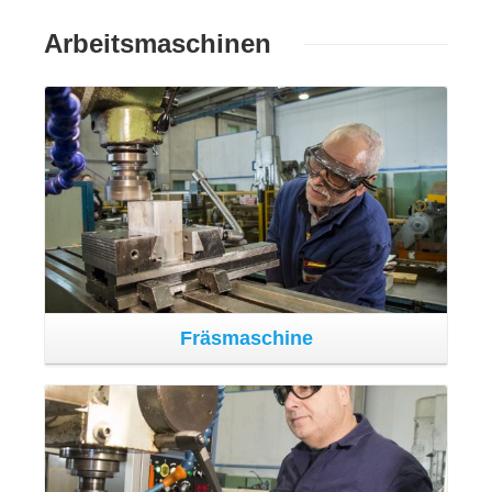
Die Abteilung für eher traditionelle Metallbearbeitung
besitzt eine große Zahl von Werkzeugmaschinen für die
Bearbeitung kleiner und mittelgroßer Komponenten.
Neben traditionellen Fräsmaschinen und
Paralleldrehmaschinen verfügt Fantini auch über eine
Reihe von Maschinen zur Herstellung von Zahnrädern,
die im die Produktion eingehen.
Lackierung