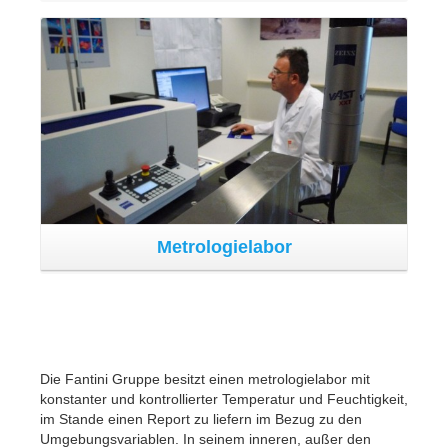
Sede / Headquarter
Fantini Sud S.p.A.
Strada Provinciale 12 , nr. 52
03012 Anagni (Frosinone)
Italia
Contatti / Contacts
Tel.:
+39 0775 77491 r.a.
Fax: + 39 0775 769640