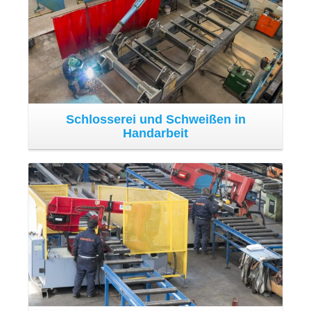
Montage- und Schlosserei-Inseln
Die Abteilung arbeitet mit manuellen Schweißinseln für die
Fertigung mittlerer und großer Schweißteile. In der
Materialvorbereitungsphase finden 4 halbautomatische
und automatische Bandsägen Anwendung beim Zuschnitt
der handelsüblichen Formstahlträger.