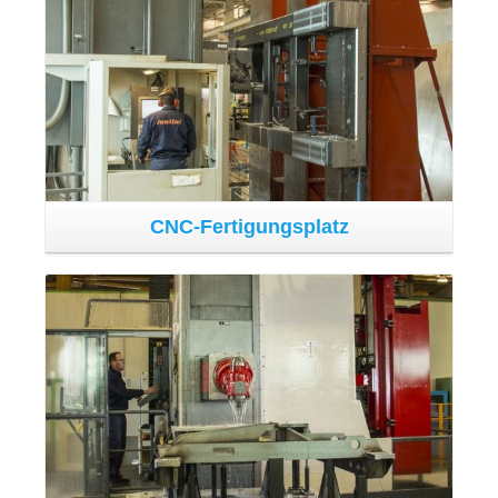
Die Abteilung für Metallbearbeitung mit numerischer
Kontrolle verfügt über eine erhebliche Anzahl von
Werkmaschinen für die Bearbeitung mittlerer und großer
Komponenten. Die beiden repräsentativsten
Maschinentypen sind Fräsmaschinen auf beweglichem
Ständer, die einen Arbeitsbereich (X-Achse) von 12000
mm aufweisen sowie mit Multi-Pallet ausgestattete
horizontale Werkplätze für das Tooling und die
Bearbeitung unterschiedlicher Teile, wobei immer die für
die Produktion vordringlichsten Anforderungen befriedigt
werden. Vervollständigt wird die Abteilung durch eine
Vertikaldrehmaschine mit drehbarer Größe bis zu 3100
mm.
Arbeitsmaschinen