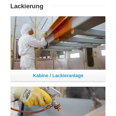
Der Speziallackierungsprozess bei Fantini findet in
Kabinen statt, die für einen hochqualitativen
Arbeitsvorgang mit besonders hoher Dauerhaftigkeit des
Ergebnisses angelegt wurden. Die Anlage verfügt über
technische Merkmale, die eine perfekte Sicht gestatten
und besitzt ein Trocknungssystem, das sowohl die
Produktivität als auch die Qualität des Endprodukts im
Lackierungsprozess fördert.
Abteilung für
Elektrotechnik