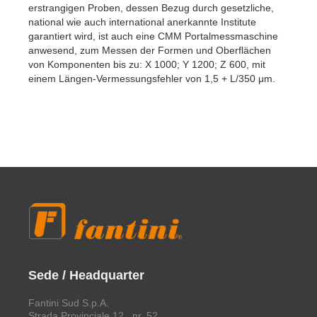
Mail:
info@fantinispa.it
cookie DE
Seguici / Follow us
My Account
Change Password
Logout
Deutsch
English
Français
Italiano
Español
Português