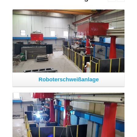
Die Abteilung ist mit zwei Roboterschweißanlagen
ausgestattet. Sie verfügt über Schweißsysteme mit
anthropomorphen Robotern, die größere Produktivität
und erhöhte Qualität bei den Schweißprozessen
ermöglichen.
CNC-Fertigungsplätze