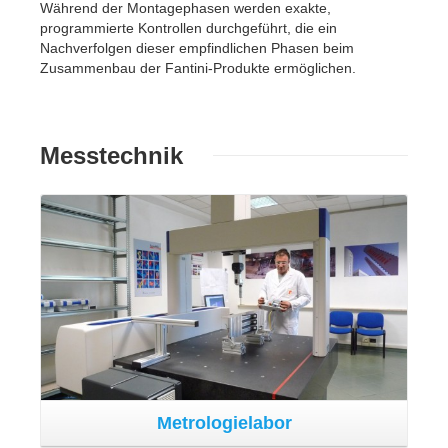
Metrologielabor
Die Fantini Gruppe besitzt einen metrologielabor mit
konstanter und kontrollierter Temperatur und Feuchtigkeit,
im Stande einen Report zu liefern im Bezug zu den
Umgebungsvariablen. In seinem inneren, außer den
erstrangigen Proben, dessen Bezug durch gesetzliche,
national wie auch international anerkannte Institute
garantiert wird, ist auch eine CMM Portalmessmaschine
anwesend, zum Messen der Formen und Oberflächen
von Komponenten bis zu: X 1000; Y 1200; Z 600, mit
einem Längen-Vermessungsfehler von 1,5 + L/350 μm.