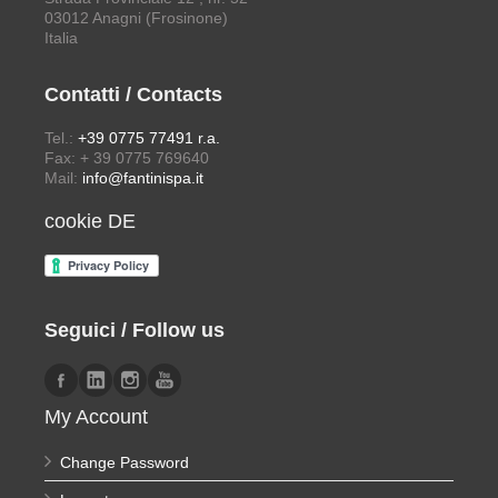
Türkçe
فارسی
Fantini Sud SpA
| P.Iva/C.F. 01691740607 | REA: FR 95080 |
Powered by:
realizzazione siti web
Agenzia Paganelli
| All
Rights Reserved © 2026
English
Français
Deutsch
Italiano
Español
Português
Türkçe
فارسی