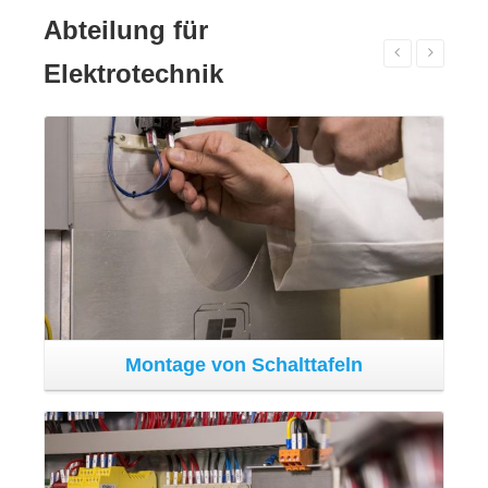
eln
Elektrische Anlage in der Maschine
Die Gruppe Fantini zählt ebenfalls eine
Elektrotechnikabteilung zu ihren Ressourcen. Hier werden
die elektrischen Steuer- und Bedienelemente und
sämtliche anderen elektrischen Komponenten hergestellt.
Hier wird die Elektrik geplant und unter Berücksichtigung
der gelten Bestimmungen hergestellt, wobei im
Hintergrund immer das Ziel ist, Technologien und
Komponenten einzusetzen, die auf dem allerneuesten
Stand der Entwicklung sind.
Montage & Abnahme