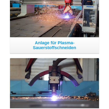
Die Schneideanlage ist verbunden mit Plasma- und
Sauerstoffschneidköpfen. Die Anlage ist mit einen
Kontrollsystem über die Höhe des Brenners ausgestattet,
weiter gibt eine numerische Kontrolle, welche dem
Bediener die graphische Visualisierung des Arbeitsplans
und des Schnittfortschritts ermöglicht. Die Anlage
gestattet mit ihrer Konfiguration eine erhöhte Vielseitigkeit
in der Nutzung sowie ausgesprochen gute Leistungen
sowohl in Bezug auf die Qualität des Halbstücks, als auch
auf die Produktivität.
Roboterschweißanlage