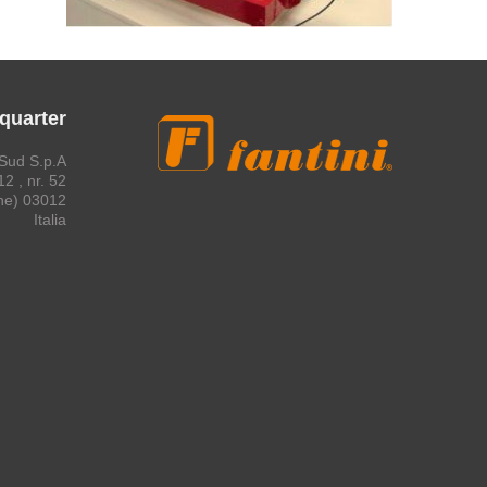
quarter
Sud S.p.A.
2 , nr. 52
03012 Anagni (Frosinone)
Italia