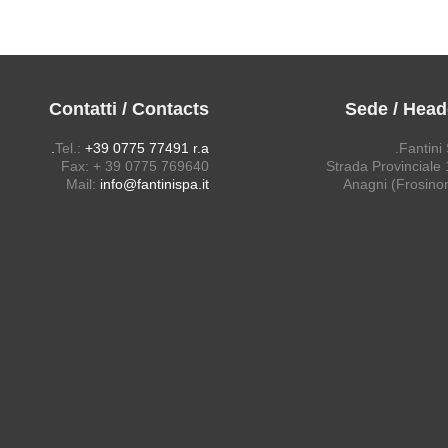
Contatti / Contacts
Sede / Head
Tel.:
+39 0775 77491 r.a.
Fantini 
Fax: + 39 0775 769640
Strada Provinciale 1
Mail:
info@fantinispa.it