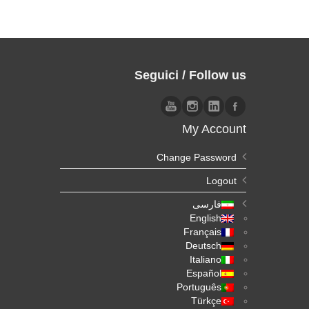
Seguici / Follow us
My Account
Change Password
Logout
فارسی
English
Français
Deutsch
Italiano
Español
Português
Türkçe