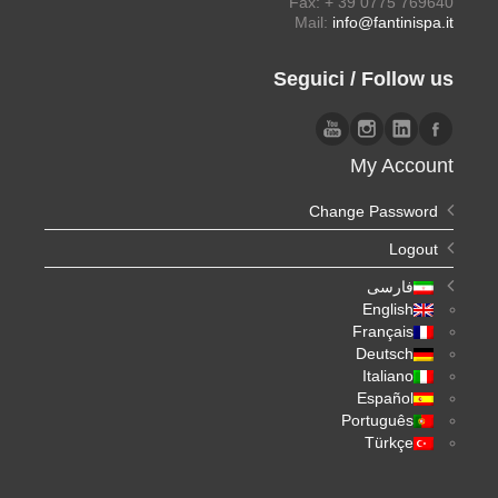
Fax: + 39 0775 769640
Mail:
info@fantinispa.it
Seguici / Follow us
My Account
Change Password
Logout
فارسی
English
Français
Deutsch
Italiano
Español
Português
Türkçe