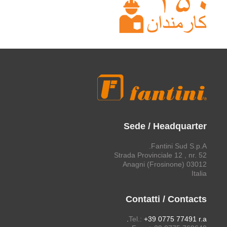
Sede / Headquarter
Fantini Sud S.p.A.
Strada Provinciale 12 , nr. 52
03012 Anagni (Frosinone)
Italia
Contatti / Contacts
Tel.:
+39 0775 77491 r.a.