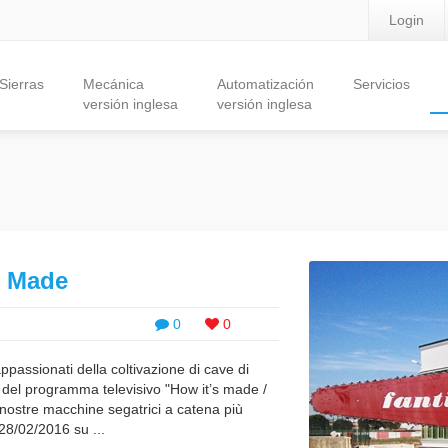
Login
Sierras
Mecánica
Automatización
Servicios
versión inglesa
versión inglesa
s Made
0
0
i appassionati della coltivazione di cave di
o del programma televisivo "How it’s made /
e nostre macchine segatrici a catena più
8/02/2016 su ...