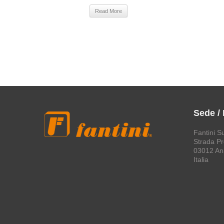
Read More
Sede /
Fantini S
Strada Pro
03012 An
Italia