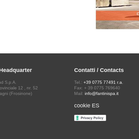
 Headquarter
Contatti / Contacts
ud S.p.A.
Tel.:
+39 0775 77491 r.a.
vinciale 12 , nr. 52
Fax: + 39 0775 769640
agni (Frosinone)
Mail:
info@fantinispa.it
cookie ES