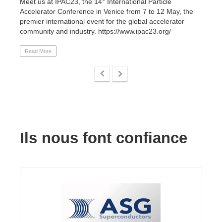
Meet us at IPAC23, the 14° International Particle
09834 
Accelerator Conference in Venice from 7 to 12 May, the
premier international event for the global accelerator
Read 
community and industry. https://www.ipac23.org/
Read More
Ils nous font confiance