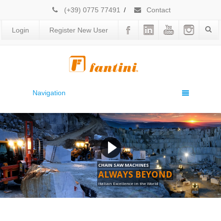
(+39) 0775 77491
/
Contact
Login
Register New User
Navigation
CHAIN SAW MACHINES
ALWAYS BEYOND
Italian Excellence in the World