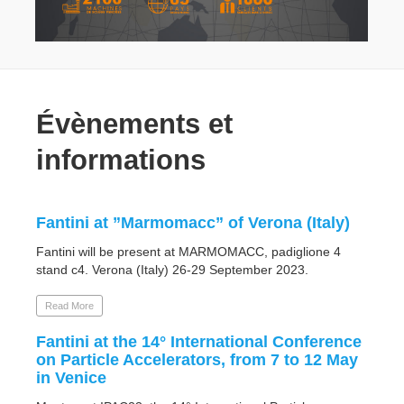
Évènements et
informations
Fantini at ”Marmomacc” of Verona (Italy)
Fant
Fantini will be present at MARMOMACC, padiglione 4
Fanti
stand c4. Verona (Italy) 26-29 September 2023.
stand 
Read More
Read 
Fantini at the 14° International Conference
Call
on Particle Accelerators, from 7 to 12 May
Fantin
in Venice
"Susta