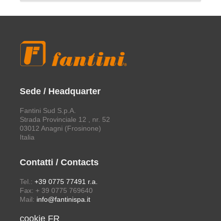
Sede / Headquarter
Fantini Sud S.p.A.
Strada Provinciale 12 , nr. 52
03012 Anagni (Frosinone)
Italia
Contatti / Contacts
Tel.:
+39 0775 77491 r.a.
Fax: + 39 0775 769640
Mail:
info@fantinispa.it
cookie FR