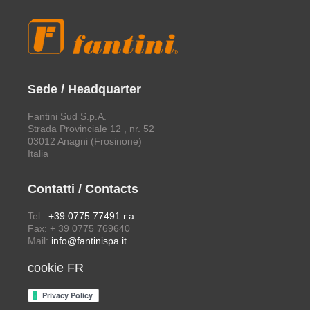
Sede / Headquarter
Fantini Sud S.p.A.
Strada Provinciale 12 , nr. 52
03012 Anagni (Frosinone)
Italia
Contatti / Contacts
Tel.:
+39 0775 77491 r.a.
Fax: + 39 0775 769640
Mail:
info@fantinispa.it
cookie FR