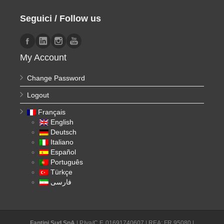
Seguici / Follow us
My Account
Change Password
Logout
Français
English
Deutsch
Italiano
Español
Português
Türkçe
فارسی
Fantini Sud SpA
| P.Iva/C.F. 01691740607 | REA: FR 95080 |