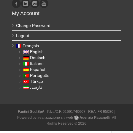
My Account
Change Password
Logout
Français
English
Deutsch
Italiano
Español
Português
Türkçe
فارسی
Fantini Sud SpA
| P.Iva/C.F. 01691740607 | REA: FR 95080 |
Powered by:
realizzazione siti web
Agenzia Paganelli
| All
Rights Reserved © 2026