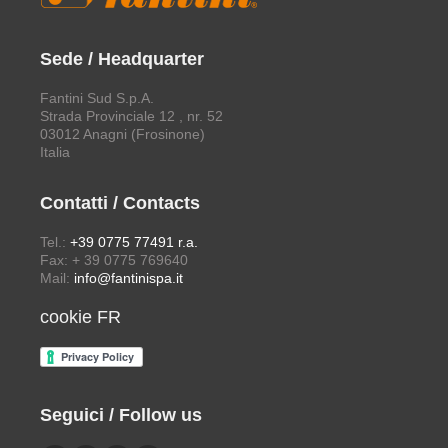
Sede / Headquarter
Fantini Sud S.p.A.
Strada Provinciale 12 , nr. 52
03012 Anagni (Frosinone)
Italia
Contatti / Contacts
Tel.:
+39 0775 77491 r.a.
Fax: + 39 0775 769640
Mail:
info@fantinispa.it
cookie FR
Seguici / Follow us