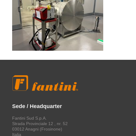
Sede / Headquarter
Fantini Sud S.p.A.
Strada Provinciale 12 , nr. 52
03012 Anagni (Frosinone)
Italia