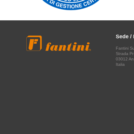
Sede /
Fantini S
Strada Pro
03012 An
Italia