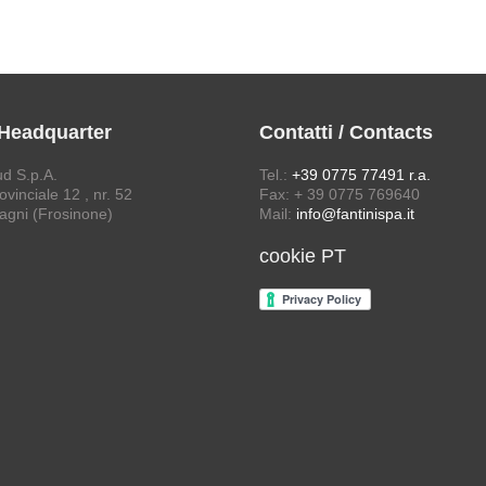
 Headquarter
Contatti / Contacts
ud S.p.A.
Tel.:
+39 0775 77491 r.a.
vinciale 12 , nr. 52
Fax: + 39 0775 769640
agni (Frosinone)
Mail:
info@fantinispa.it
cookie PT