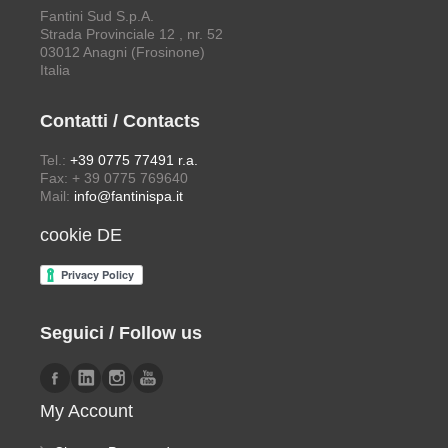
Fantini Sud S.p.A.
Strada Provinciale 12 , nr. 52
03012 Anagni (Frosinone)
Italia
Contatti / Contacts
Tel.:
+39 0775 77491 r.a.
Fax: + 39 0775 769640
Mail:
info@fantinispa.it
cookie DE
Seguici / Follow us
My Account