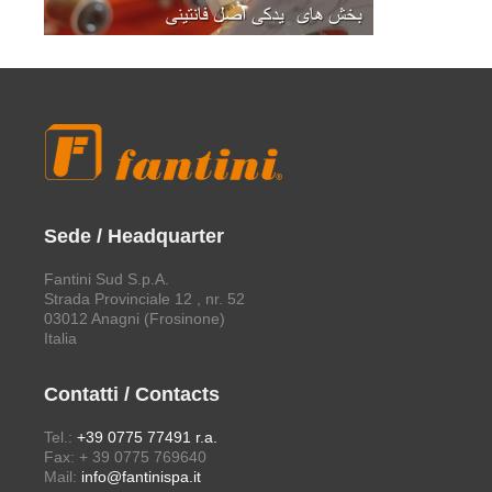
Sede / Headquarter
Fantini Sud S.p.A.
Strada Provinciale 12 , nr. 52
03012 Anagni (Frosinone)
Italia
Contatti / Contacts
Tel.:
+39 0775 77491 r.a.
Fax: + 39 0775 769640
Mail:
info@fantinispa.it