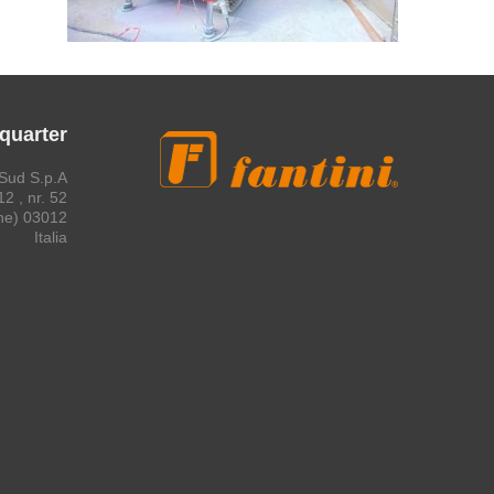
quarter
Sud S.p.A.
2 , nr. 52
03012 Anagni (Frosinone)
Italia