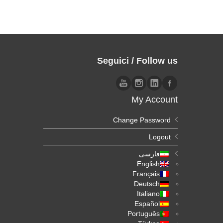
Seguici / Follow us
My Account
Change Password
Logout
فارسی
English
Français
Deutsch
Italiano
Español
Português