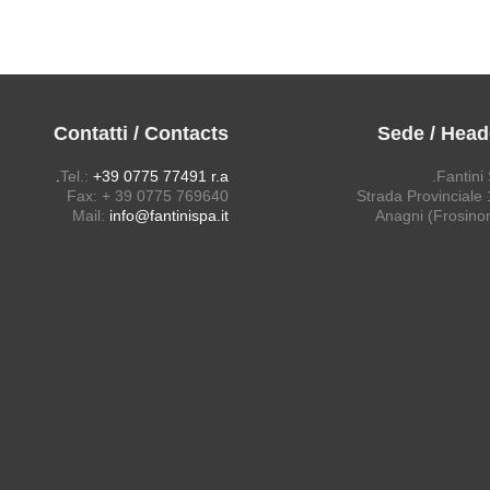
Contatti / Contacts
Sede / Head
Tel.:
+39 0775 77491 r.a.
Fantini 
Fax: + 39 0775 769640
Strada Provinciale 1
Mail:
info@fantinispa.it