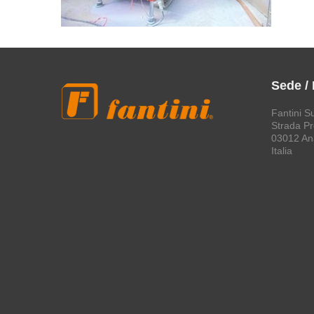
Sede /
Fantini S
Strada Pro
03012 An
Italia