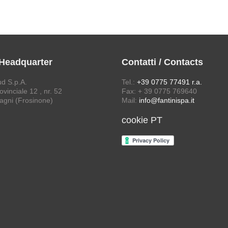
 Headquarter
Contatti / Contacts
ud S.p.A.
Tel.:
+39 0775 77491 r.a.
vinciale 12 , nr. 52
Fax: + 39 0775 769640
agni (Frosinone)
Mail:
info@fantinispa.it
cookie PT