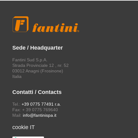
Sede / Headquarter
Fantini Sud S.p.A.
Strada Provinciale 12 , nr. 52
03012 Anagni (Frosinone)
Italia
Contatti / Contacts
Tel.:
+39 0775 77491 r.a.
Fax: + 39 0775 769640
Mail:
info@fantinispa.it
cookie IT