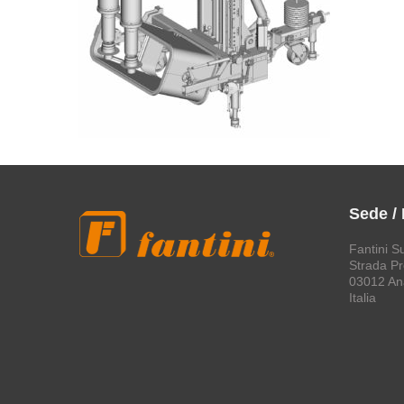
Sede /
Fantini S
Strada Pro
03012 An
Italia