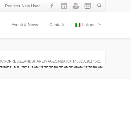
Register New User
Eventi & News
Contatti
Italiano
BATCH14062019114621
RCROPRESIZEANDSHAREIMAGESINBATCH14062019114621