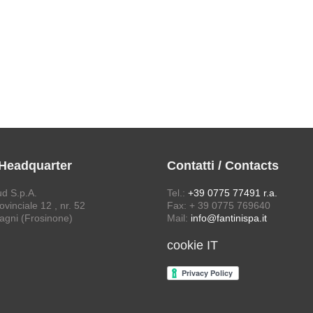
 Headquarter
Contatti / Contacts
ud S.p.A.
Tel.:
+39 0775 77491 r.a.
vinciale 12 , nr. 52
Fax: + 39 0775 769640
agni (Frosinone)
Mail:
info@fantinispa.it
cookie IT