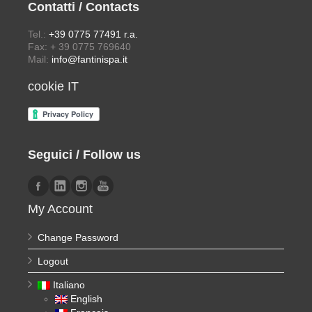
Contatti / Contacts
Tel.:
+39 0775 77491 r.a.
Fax: + 39 0775 769640
Mail:
info@fantinispa.it
cookie IT
Seguici / Follow us
My Account
Change Password
Logout
Italiano
English