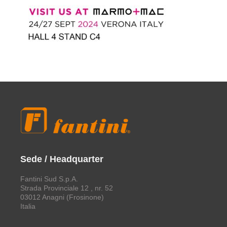
Sede / Headquarter
Fantini Sud S.p.A.
Strada Provinciale 12 , nr. 52
03012 Anagni (Frosinone)
Italia