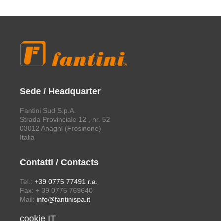
Sede / Headquarter
Fantini Sud S.p.A.
Strada Provinciale 12 , nr. 52
03012 Anagni (Frosinone)
Italia
Contatti / Contacts
Tel.:
+39 0775 77491 r.a.
Fax: + 39 0775 769640
Mail:
info@fantinispa.it
cookie IT