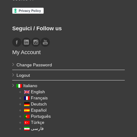
Seguici / Follow us
My Account
Change Password
Logout
Italiano
English
Français
Deutsch
Español
Português
Türkçe
فارسی