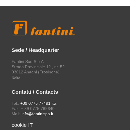
Sede / Headquarter
Fantini Sud S.p.A.
Strada Provinciale 12 , nr. 52
03012 Anagni (Frosinone)
Italia
Contatti / Contacts
Tel.:
+39 0775 77491 r.a.
Fax: + 39 0775 769640
Mail:
info@fantinispa.it
cookie IT