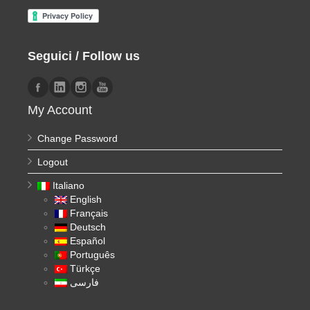
Seguici / Follow us
My Account
Change Password
Logout
Italiano
English
Français
Deutsch
Español
Português
Türkçe
فارسی