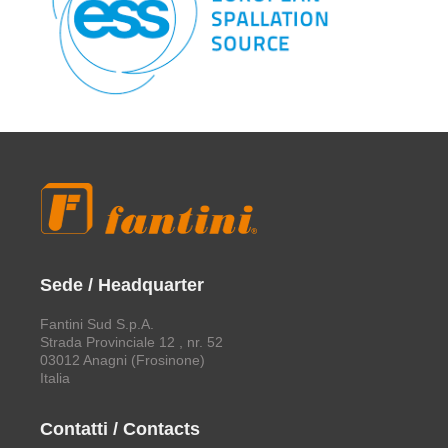
Sede / Headquarter
Fantini Sud S.p.A.
Strada Provinciale 12 , nr. 52
03012 Anagni (Frosinone)
Italia
Contatti / Contacts