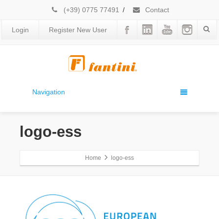
(+39) 0775 77491
/
Contact
Login
Register New User
Navigation
logo-ess
Home
logo-ess