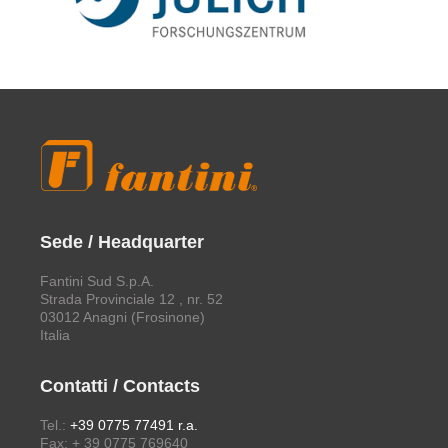
Sede / Headquarter
Fantini Sud S.p.A.
Strada Provinciale 12 , nr. 52
03012 Anagni (Frosinone)
Italia
Contatti / Contacts
Tel.:
+39 0775 77491 r.a.
Fax: + 39 0775 769640