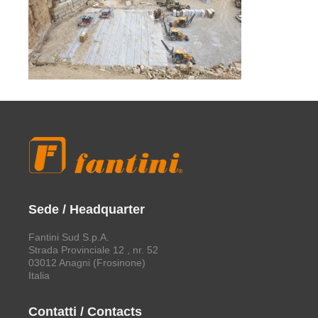
Sede / Headquarter
Fantini Sud S.p.A.
Strada Provinciale 12 , nr. 52
03012 Anagni (Frosinone)
Italia
Contatti / Contacts