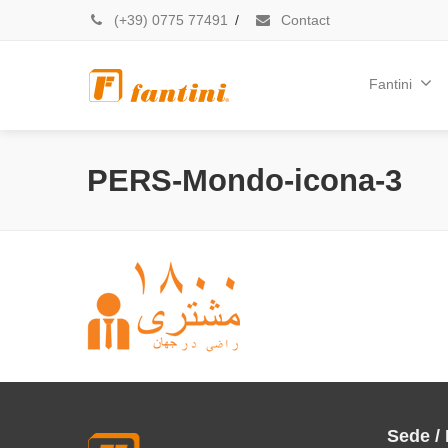
(+39) 0775 77491
/
Contact
Fantini
PERS-Mondo-icona-3
Sede /