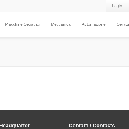
Login
Macchine Segatrici
Meccanica
Automazione
Servizi
 Headquarter
Contatti / Contacts