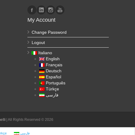
My Account
Change Password
Logout
Italiano
English
Français
Deutsch
Español
Português
Türkçe
فارسی
lli
| All Rights Reserved © 2026
rkçe
فارسی