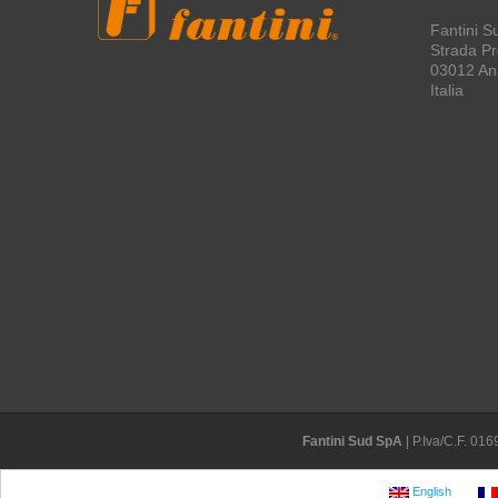
Fantini S
Strada Pro
03012 An
Italia
Fantini Sud SpA
| P.Iva/C.F. 0
English