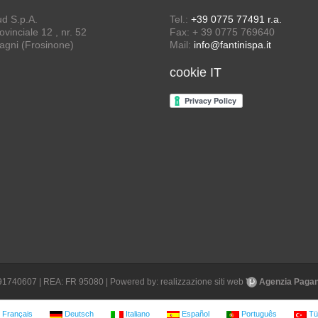
ud S.p.A.
Tel.:
+39 0775 77491 r.a.
vinciale 12 , nr. 52
Fax: + 39 0775 769640
agni (Frosinone)
Mail:
info@fantinispa.it
cookie IT
1691740607 | REA: FR 95080 | Powered by:
realizzazione siti web
Agenzia Pagane
Français
Deutsch
Italiano
Español
Português
Tü