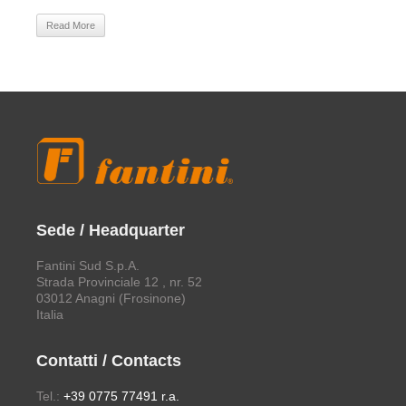
Read More
Sede / Headquarter
Fantini Sud S.p.A.
Strada Provinciale 12 , nr. 52
03012 Anagni (Frosinone)
Italia
Contatti / Contacts
Tel.:
+39 0775 77491 r.a.