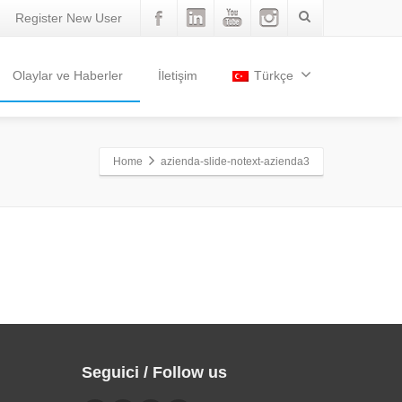
Register New User
Olaylar ve Haberler
İletişim
Türkçe
Home
azienda-slide-notext-azienda3
Seguici / Follow us