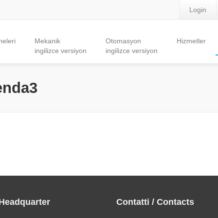
Login
eleri
Mekanik
Otomasyon
Hizmetler
ingilizce versiyon
ingilizce versiyon
ienda3
 Headquarter
Contatti / Contacts