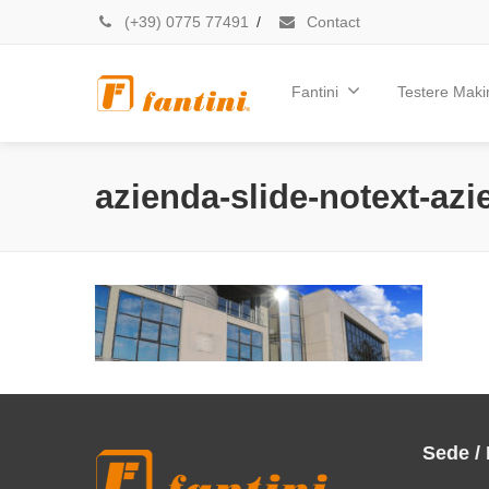
(+39) 0775 77491
/
Contact
Fantini
Testere Makin
azienda-slide-notext-az
Sede /