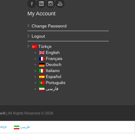
My Account
Change Password
Logout
Türkçe
English
Français
Deutsch
Italiano
Español
Português
فارسی
lli
| All Rights Reserved © 2026
rkçe
فارسی