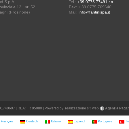
ud S.p.A.
Tel.:
+39 0775 77491 r.a.
vinciale 12 , nr. 52
Fax: + 39 0775 769640
agni (Frosinone)
Mail:
info@fantinispa.it
1691740607 | REA: FR 95080 | Powered by:
realizzazione siti web
Agenzia Pagane
Français
Deutsch
Italiano
Español
Português
Tü