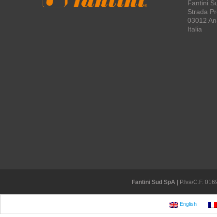
Fantini S
Strada Pro
03012 An
Italia
Fantini Sud SpA
| P.Iva/C.F. 0
English