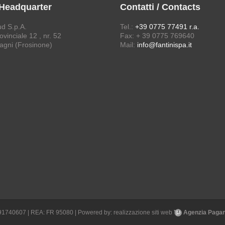
 Headquarter
Contatti / Contacts
ud S.p.A.
Tel.:
+39 0775 77491 r.a.
vinciale 12 , nr. 52
Fax: + 39 0775 769640
agni (Frosinone)
Mail:
info@fantinispa.it
1691740607 | REA: FR 95080 | Powered by:
realizzazione siti web
Agenzia Pagane