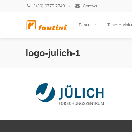
(+39) 0775 77491
/
Contact
Fantini
Testere Makin
logo-julich-1