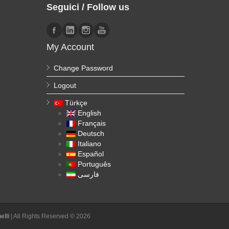
Seguici / Follow us
My Account
Change Password
Logout
Türkçe
English
Français
Deutsch
Italiano
Español
Português
فارسی
lli
| All Rights Reserved © 2026