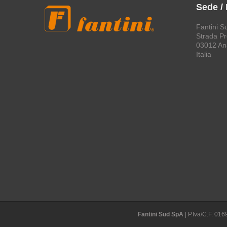
Sede /
Fantini S
Strada Pro
03012 An
Italia
Fantini Sud SpA
| P.Iva/C.F. 0