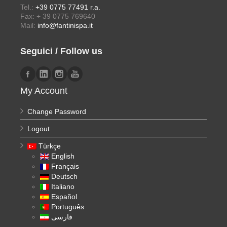
Tel.:
+39 0775 77491 r.a.
Fax: + 39 0775 769640
Mail:
info@fantinispa.it
Seguici / Follow us
My Account
Change Password
Logout
Türkçe
English
Français
Deutsch
Italiano
Español
Português
فارسی