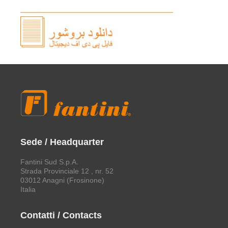
Sede / Headquarter
Fantini Sud S.p.A.
Strada Provinciale 12 , nr. 52
03012 Anagni (Frosinone)
Italia
Contatti / Contacts