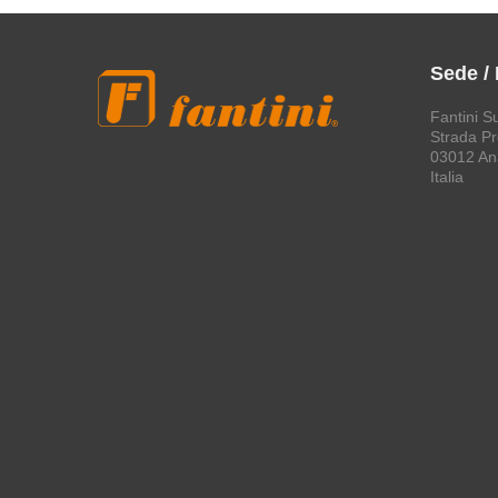
Sede /
Fantini S
Strada Pro
03012 An
Italia