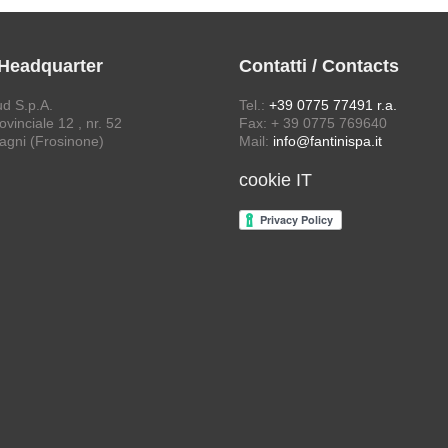
 Headquarter
Contatti / Contacts
ud S.p.A.
Tel.:
+39 0775 77491 r.a.
vinciale 12 , nr. 52
Fax: + 39 0775 769640
agni (Frosinone)
Mail:
info@fantinispa.it
cookie IT