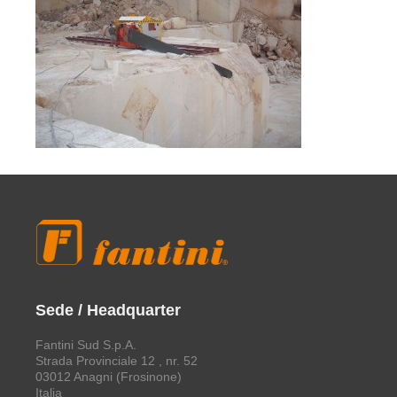
Sede / Headquarter
Fantini Sud S.p.A.
Strada Provinciale 12 , nr. 52
03012 Anagni (Frosinone)
Italia