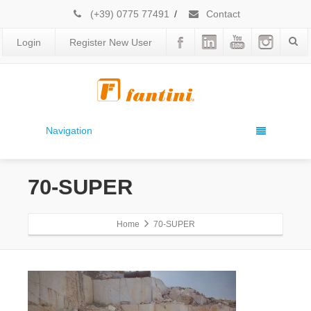
(+39) 0775 77491
/
Contact
Login
Register New User
Navigation
70-SUPER
Home
70-SUPER