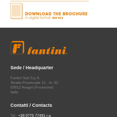
Sede / Headquarter
Fantini Sud S.p.A.
Strada Provinciale 12 , nr. 52
03012 Anagni (Frosinone)
Italia
Contatti / Contacts
Tel.:
+39 0775 77491 r.a.