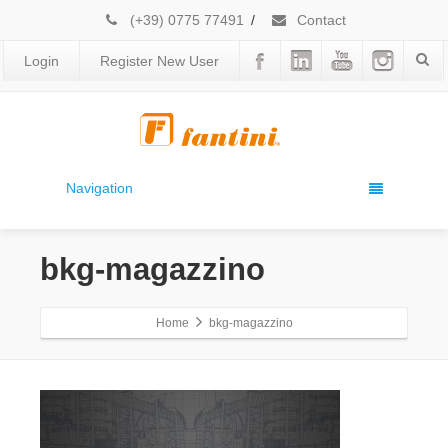
(+39) 0775 77491
/
Contact
Login
Register New User
Navigation
bkg-magazzino
Home
bkg-magazzino