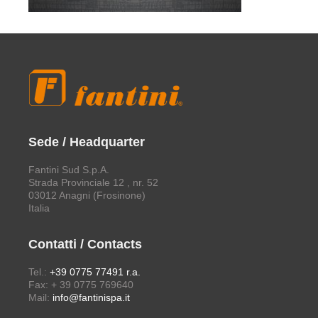
Sede / Headquarter
Fantini Sud S.p.A.
Strada Provinciale 12 , nr. 52
03012 Anagni (Frosinone)
Italia
Contatti / Contacts
Tel.:
+39 0775 77491 r.a.
Fax: + 39 0775 769640
Mail:
info@fantinispa.it