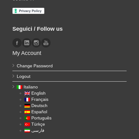
Seguici / Follow us
My Account
Change Password
Logout
Italiano
English
Français
Deutsch
Español
Português
Türkçe
فارسی