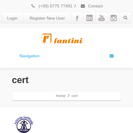
(+39) 0775 77491
/
Contact
Login
Register New User
Navigation
cert
Home
cert