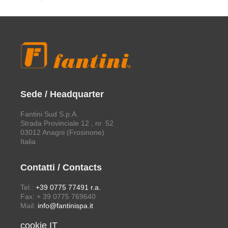
Sede / Headquarter
Fantini Sud S.p.A.
Strada Provinciale 12 , nr. 52
03012 Anagni (Frosinone)
Italia
Contatti / Contacts
Tel.:
+39 0775 77491 r.a.
Fax: + 39 0775 769640
Mail:
info@fantinispa.it
cookie IT