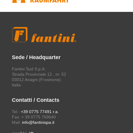
Sede / Headquarter
Fantini Sud S.p.A.
Strada Provinciale 12 , nr. 52
03012 Anagni (Frosinone)
Italia
Contatti / Contacts
Tel.:
+39 0775 77491 r.a.
Fax: + 39 0775 769640
Mail:
info@fantinispa.it