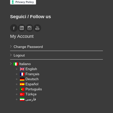
Seguici / Follow us
My Account
Change Password
Logout
Italiano
English
Français
Deutsch
Español
Português
Türkçe
فارسی