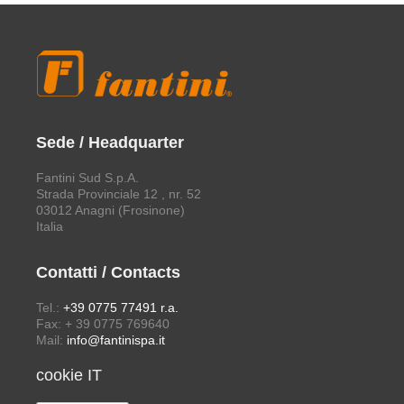
Sede / Headquarter
Fantini Sud S.p.A.
Strada Provinciale 12 , nr. 52
03012 Anagni (Frosinone)
Italia
Contatti / Contacts
Tel.:
+39 0775 77491 r.a.
Fax: + 39 0775 769640
Mail:
info@fantinispa.it
cookie IT