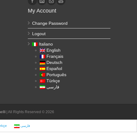
My Account
Change Password
Logout
Italiano
English
Français
Deutsch
Español
Português
Türkçe
فارسی
lli
| All Rights Reserved © 2026
rkçe
فارسی