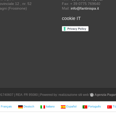
vinciale 12 , nr. 52
Fax: + 39 0775 769640
agni (Frosinone)
Mail:
info@fantinispa.it
cookie IT
1691740607 | REA: FR 95080 | Powered by:
realizzazione siti web
Agenzia Pagane
Français
Deutsch
Italiano
Español
Português
Tü