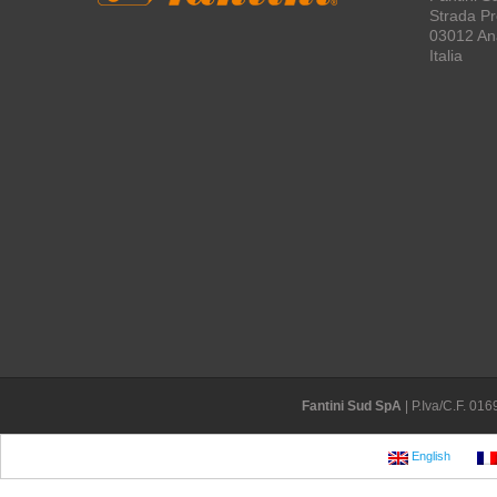
Strada Pro
03012 An
Italia
Fantini Sud SpA
| P.Iva/C.F. 0
English