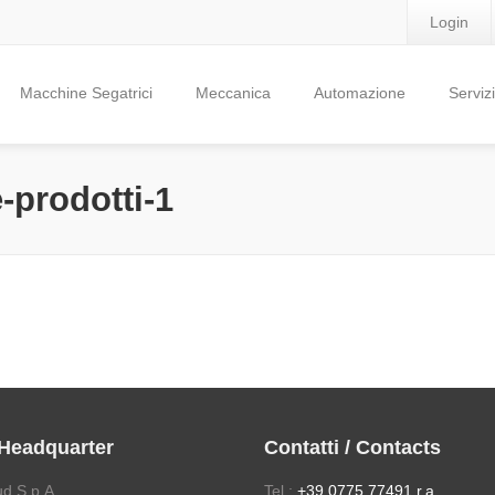
Login
Macchine Segatrici
Meccanica
Automazione
Servizi
-prodotti-1
 Headquarter
Contatti / Contacts
ud S.p.A.
Tel.:
+39 0775 77491 r.a.