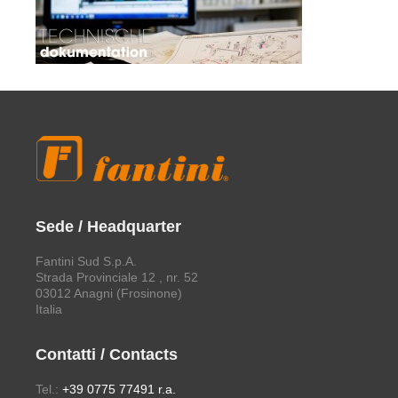
Sede / Headquarter
Fantini Sud S.p.A.
Strada Provinciale 12 , nr. 52
03012 Anagni (Frosinone)
Italia
Contatti / Contacts
Tel.:
+39 0775 77491 r.a.