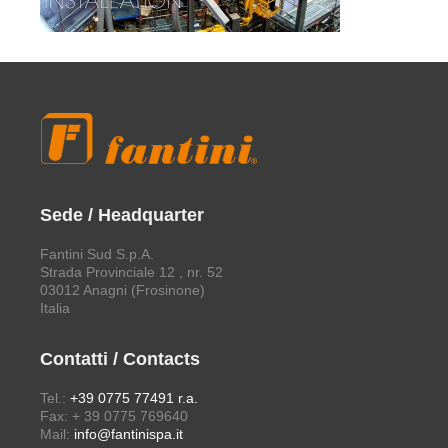
Sede / Headquarter
Fantini Sud S.p.A.
Strada Provinciale 12 , nr. 52
03012 Anagni (Frosinone)
Italia
Contatti / Contacts
Tel.:
+39 0775 77491 r.a.
Fax: + 39 0775 769640
Mail:
info@fantinispa.it