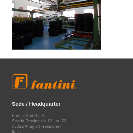
Sede / Headquarter
Fantini Sud S.p.A.
Strada Provinciale 12 , nr. 52
03012 Anagni (Frosinone)
Italia