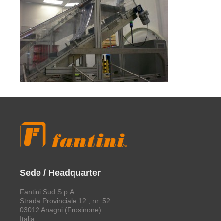
Sede / Headquarter
Fantini Sud S.p.A.
Strada Provinciale 12 , nr. 52
03012 Anagni (Frosinone)
Italia