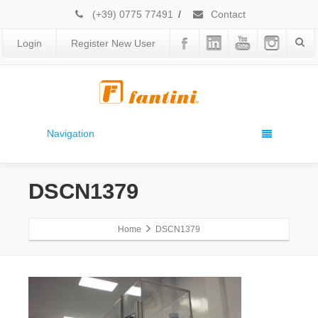
(+39) 0775 77491
/
Contact
Login
Register New User
Navigation
DSCN1379
Home
DSCN1379