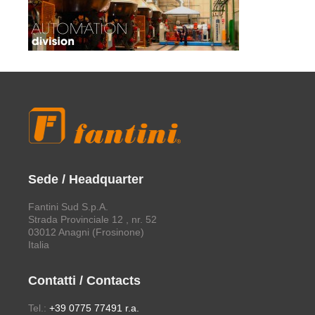
Sede / Headquarter
Fantini Sud S.p.A.
Strada Provinciale 12 , nr. 52
03012 Anagni (Frosinone)
Italia
Contatti / Contacts
Tel.:
+39 0775 77491 r.a.