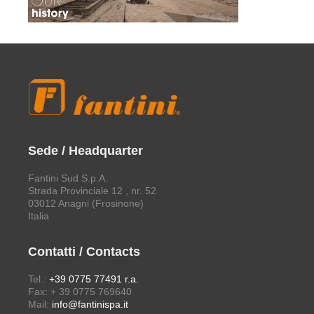
Sede / Headquarter
Fantini Sud S.p.A.
Strada Provinciale 12 , nr. 52
03012 Anagni (Frosinone)
Italia
Contatti / Contacts
Tel.:
+39 0775 77491 r.a.
Fax: + 39 0775 769640
Mail:
info@fantinispa.it