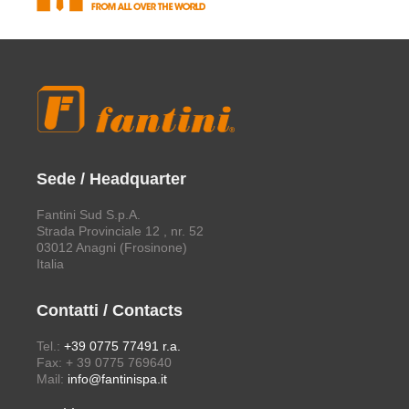
Sede / Headquarter
Fantini Sud S.p.A.
Strada Provinciale 12 , nr. 52
03012 Anagni (Frosinone)
Italia
Contatti / Contacts
Tel.:
+39 0775 77491 r.a.
Fax: + 39 0775 769640
Mail:
info@fantinispa.it