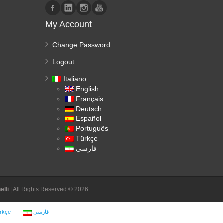
My Account
Change Password
Logout
Italiano
English
Français
Deutsch
Español
Português
Türkçe
فارسی
lli
| All Rights Reserved © 2026
rkçe
فارسی