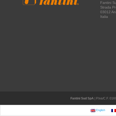
Fantini S
Strada Pro
03012 An
Italia
Fantini Sud SpA
| P.Iva/C.F. 0
English