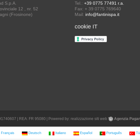
ud S.p.A.
Tel.:
+39 0775 77491 r.a.
vinciale 12 , nr. 52
Fax: + 39 0775 769640
agni (Frosinone)
Mail:
info@fantinispa.it
cookie IT
1691740607 | REA: FR 95080 | Powered by:
realizzazione siti web
Agenzia Pagane
Français
Deutsch
Italiano
Español
Português
Tü