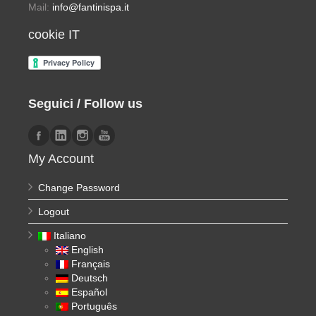
Mail:
info@fantinispa.it
cookie IT
Seguici / Follow us
My Account
Change Password
Logout
Italiano
English
Français
Deutsch
Español
Português