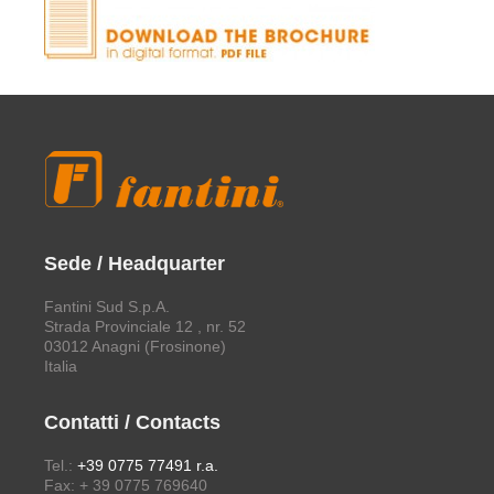
Sede / Headquarter
Fantini Sud S.p.A.
Strada Provinciale 12 , nr. 52
03012 Anagni (Frosinone)
Italia
Contatti / Contacts
Tel.:
+39 0775 77491 r.a.
Fax: + 39 0775 769640