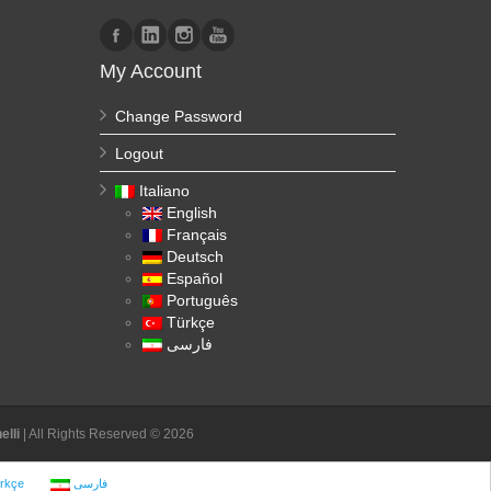
My Account
Change Password
Logout
Italiano
English
Français
Deutsch
Español
Português
Türkçe
فارسی
lli
| All Rights Reserved © 2026
rkçe
فارسی