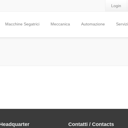
Login
Macchine Segatrici
Meccanica
Automazione
Servizi
 Headquarter
Contatti / Contacts