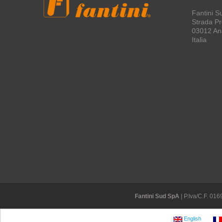
Fantini S
Strada Pro
03012 An
Italia
Fantini Sud SpA
| P.Iva/C.F. 0
English