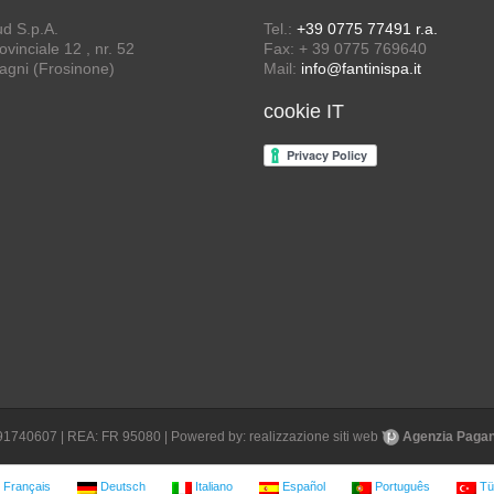
ud S.p.A.
Tel.:
+39 0775 77491 r.a.
vinciale 12 , nr. 52
Fax: + 39 0775 769640
agni (Frosinone)
Mail:
info@fantinispa.it
cookie IT
1691740607 | REA: FR 95080 | Powered by:
realizzazione siti web
Agenzia Pagane
Français
Deutsch
Italiano
Español
Português
Tü