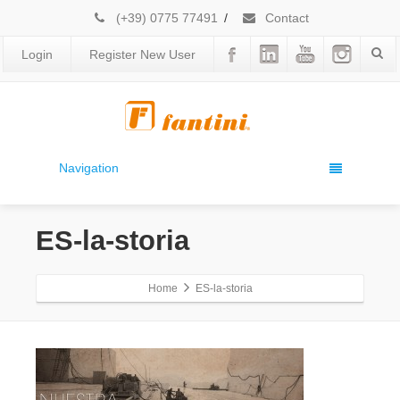
(+39) 0775 77491
/
Contact
Login
Register New User
Navigation
ES-la-storia
Home
ES-la-storia