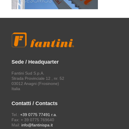
Sede / Headquarter
Fantini Sud S.p.A.
Strada Provinciale 12 , nr. 52
03012 Anagni (Frosinone)
Italia
Contatti / Contacts
Tel.:
+39 0775 77491 r.a.
Fax: + 39 0775 769640
Mail:
info@fantinispa.it