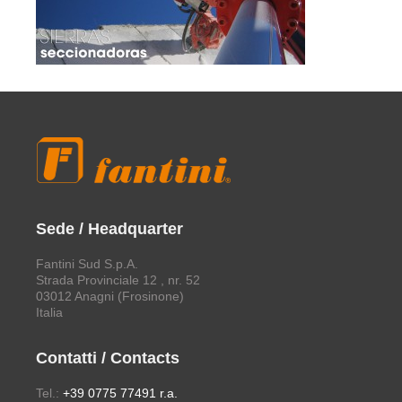
Sede / Headquarter
Fantini Sud S.p.A.
Strada Provinciale 12 , nr. 52
03012 Anagni (Frosinone)
Italia
Contatti / Contacts
Tel.:
+39 0775 77491 r.a.