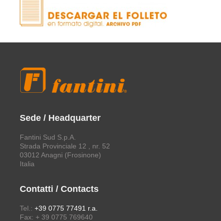
Sede / Headquarter
Fantini Sud S.p.A.
Strada Provinciale 12 , nr. 52
03012 Anagni (Frosinone)
Italia
Contatti / Contacts
Tel.:
+39 0775 77491 r.a.
Fax: + 39 0775 769640