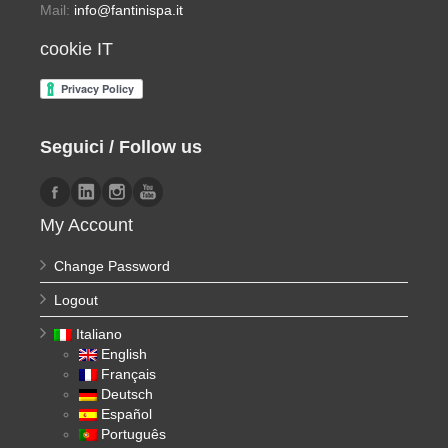
Mail:
info@fantinispa.it
cookie IT
Seguici / Follow us
My Account
Change Password
Logout
Italiano
English
Français
Deutsch
Español
Português